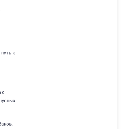
:
 путь к
 с
нусных
банов,