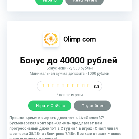
Играть
Read Review
Olimp com
Бонус до 40000 рублей
Бонус новичку 500 рублей
Минимальная сумма депозита - 1000 рублей
8.8
* новые игроки
Играть Сейчас
Подробнее
Пришло время выиграть джекпот в LiveGames37!
Букмекерская контора «Олимп» предлагает вам
прогрессивный джекпот в Студии 1 в играх «Счастливая
шестерка 35/48» и «Выигрыш 7/48». Больше ставок – выше