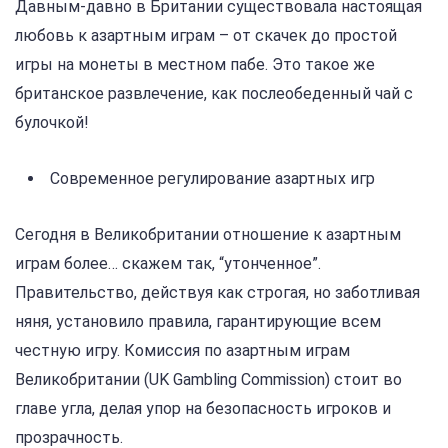
Давным-давно в Британии существовала настоящая
любовь к азартным играм – от скачек до простой
игры на монеты в местном пабе. Это такое же
британское развлечение, как послеобеденный чай с
булочкой!
Современное регулирование азартных игр
Сегодня в Великобритании отношение к азартным
играм более… скажем так, “утонченное”.
Правительство, действуя как строгая, но заботливая
няня, установило правила, гарантирующие всем
честную игру. Комиссия по азартным играм
Великобритании (UK Gambling Commission) стоит во
главе угла, делая упор на безопасность игроков и
прозрачность.