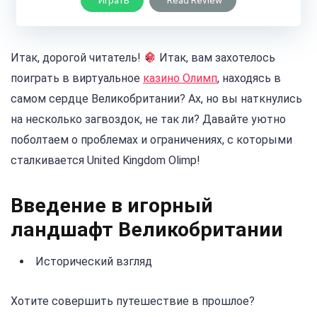
Играть
Read Review
Итак, дорогой читатель!
Итак, вам захотелось
поиграть в виртуальное
казино Олимп
, находясь в
самом сердце Великобритании? Ах, но вы наткнулись
на несколько загвоздок, не так ли? Давайте уютно
поболтаем о проблемах и ограничениях, с которыми
сталкивается United Kingdom Olimp!
Введение в игорный
ландшафт Великобритании
Исторический взгляд
Хотите совершить путешествие в прошлое?