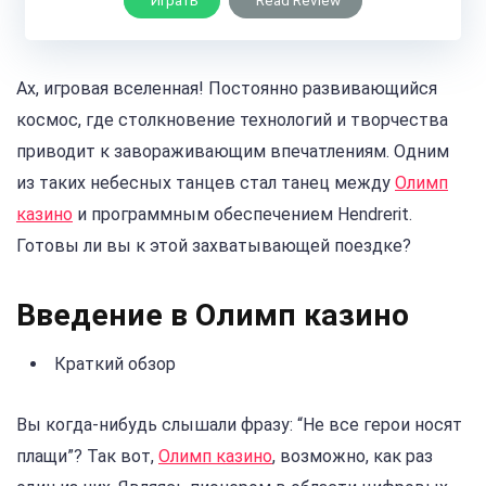
Играть
Read Review
Ах, игровая вселенная! Постоянно развивающийся
космос, где столкновение технологий и творчества
приводит к завораживающим впечатлениям. Одним
из таких небесных танцев стал танец между
Олимп
казино
и программным обеспечением Hendrerit.
Готовы ли вы к этой захватывающей поездке?
Введение в Олимп казино
Краткий обзор
Вы когда-нибудь слышали фразу: “Не все герои носят
плащи”? Так вот,
Олимп казино
, возможно, как раз