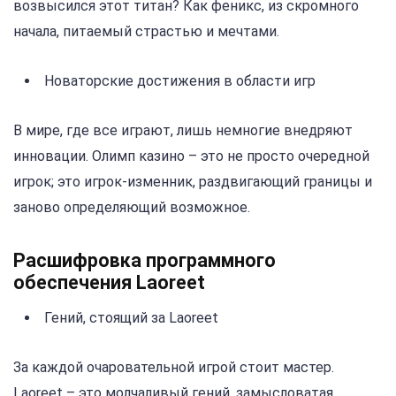
возвысился этот титан? Как феникс, из скромного
начала, питаемый страстью и мечтами.
Новаторские достижения в области игр
В мире, где все играют, лишь немногие внедряют
инновации. Олимп казино – это не просто очередной
игрок; это игрок-изменник, раздвигающий границы и
заново определяющий возможное.
Расшифровка программного
обеспечения Laoreet
Гений, стоящий за Laoreet
За каждой очаровательной игрой стоит мастер.
Laoreet – это молчаливый гений, замысловатая