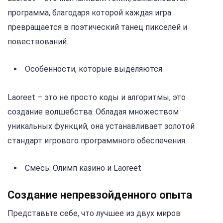
программа, благодаря которой каждая игра
превращается в поэтический танец пикселей и
повествований.
Особенности, которые выделяются
Laoreet – это не просто коды и алгоритмы, это
создание волшебства. Обладая множеством
уникальных функций, она устанавливает золотой
стандарт игрового программного обеспечения.
Смесь: Олимп казино и Laoreet
Создание непревзойденного опыта
Представьте себе, что лучшее из двух миров