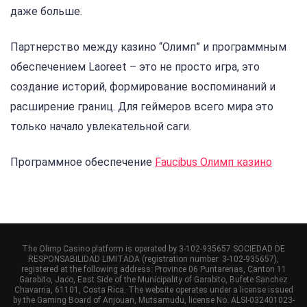
даже больше.
Партнерство между казино “Олимп” и программным
обеспечением Lаoreet – это не просто игра, это
создание историй, формирование воспоминаний и
расширение границ. Для геймеров всего мира это
только начало увлекательной саги.
Программное обеспечение
Faucibus Олимп казино
The Olimp Casino platform is operated by 3-102-935657 SOCIEDAD DE
RESPONSABILIDAD LIMITADA (registration number: 3-102-935657),
registered at the following address: Province 06 Puntarenas, Canton 11
Garabito, Jaco, East Side of the Municipality of Garabito, Bufete Sanchez
Chavarria, 61101, Costa Rica. The website operates under a license issued
by the Gaming Board of Anjouan, Mutsamudu, license No. ALSI-032401023-