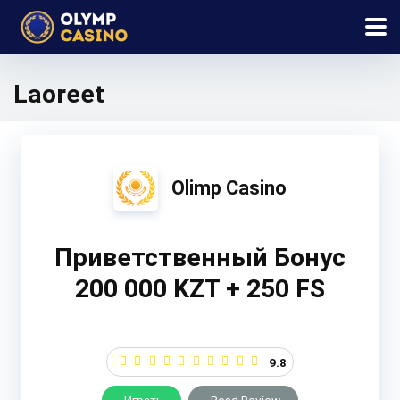
Laoreet
Olimp Casino
Приветственный Бонус
200 000 KZT + 250 FS
9.8