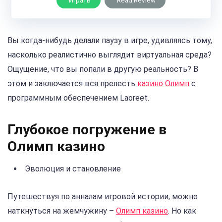
Играть
Read Review
Вы когда-нибудь делали паузу в игре, удивляясь тому,
насколько реалистично выглядит виртуальная среда?
Ощущение, что вы попали в другую реальность? В
этом и заключается вся прелесть
казино Олимп
с
программным обеспечением Laoreet.
Глубокое погружение в
Олимп казино
Эволюция и становление
Путешествуя по анналам игровой истории, можно
наткнуться на жемчужину –
Олимп казино
. Но как