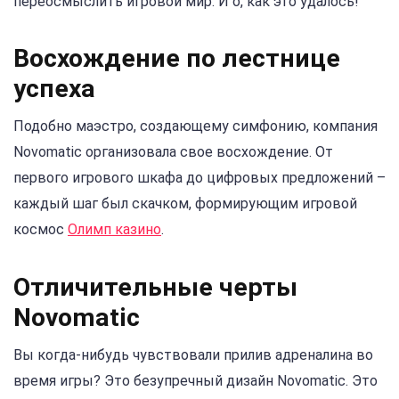
переосмыслить игровой мир. И о, как это удалось!
Восхождение по лестнице
успеха
Подобно маэстро, создающему симфонию, компания
Novomatic организовала свое восхождение. От
первого игрового шкафа до цифровых предложений –
каждый шаг был скачком, формирующим игровой
космос
Олимп казино
.
Отличительные черты
Novomatic
Вы когда-нибудь чувствовали прилив адреналина во
время игры? Это безупречный дизайн Novomatic. Это