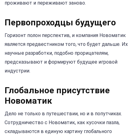
проживают и переживают заново.
Первопроходцы будущего
Горизонт полон перспектив, и компания Новоматик
является предвестником того, что будет дальше. Их
научные разработки, подобно прорицателям,
предсказывают и формируют будущее игровой
индустрии.
Глобальное присутствие
Новоматик
Дело не только в путешествии, но и в попутчиках.
Сотрудничество с Новоматик, как кусочки пазла,
складываются в единую картину глобального