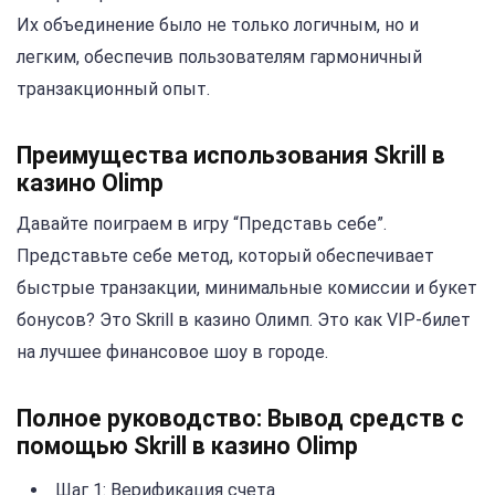
Их объединение было не только логичным, но и
легким, обеспечив пользователям гармоничный
транзакционный опыт.
Преимущества использования Skrill в
казино Olimp
Давайте поиграем в игру “Представь себе”.
Представьте себе метод, который обеспечивает
быстрые транзакции, минимальные комиссии и букет
бонусов? Это Skrill в казино Олимп. Это как VIP-билет
на лучшее финансовое шоу в городе.
Полное руководство: Вывод средств с
помощью Skrill в казино Olimp
Шаг 1: Верификация счета