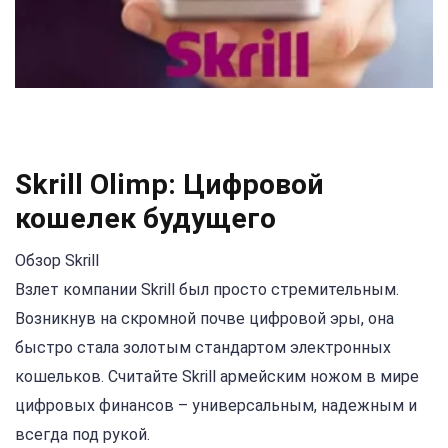
Skrill Olimp: Цифровой
кошелек будущего
Обзор Skrill
Взлет компании Skrill был просто стремительным.
Возникнув на скромной почве цифровой эры, она
быстро стала золотым стандартом электронных
кошельков. Считайте Skrill армейским ножом в мире
цифровых финансов – универсальным, надежным и
всегда под рукой.