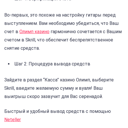
Во-первых, это похоже на настройку гитары перед
выступлением. Вам необходимо убедиться, что Ваш
счет в
Олимп казино
гармонично сочетается с Вашим
счетом в Skrill, что обеспечит беспрепятственное
снятие средств.
Шаг 2: Процедура вывода средств
Зайдите в раздел “Касса” казино Олимп, выберите
Skrill, введите желаемую сумму и вуаля! Ваш
выигрыш скоро зазвучит для Вас серенадой.
Быстрый и удобный вывод средств с помощью
Neteller