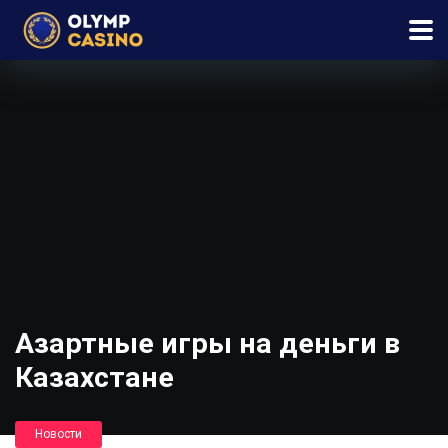
Азартные игры на деньги в
Казахстане
Новости