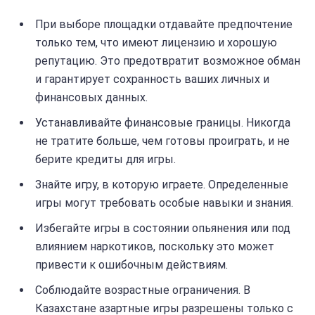
При выборе площадки отдавайте предпочтение
только тем, что имеют лицензию и хорошую
репутацию. Это предотвратит возможное обман
и гарантирует сохранность ваших личных и
финансовых данных.
Устанавливайте финансовые границы. Никогда
не тратите больше, чем готовы проиграть, и не
берите кредиты для игры.
Знайте игру, в которую играете. Определенные
игры могут требовать особые навыки и знания.
Избегайте игры в состоянии опьянения или под
влиянием наркотиков, поскольку это может
привести к ошибочным действиям.
Соблюдайте возрастные ограничения. В
Казахстане азартные игры разрешены только с