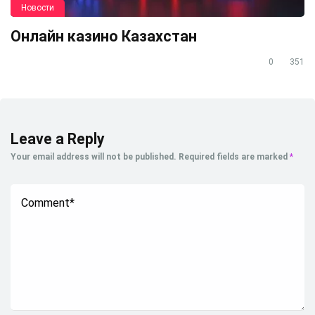
Новости
Онлайн казино Казахстан
0
351
Leave a Reply
Your email address will not be published.
Required fields are marked
*