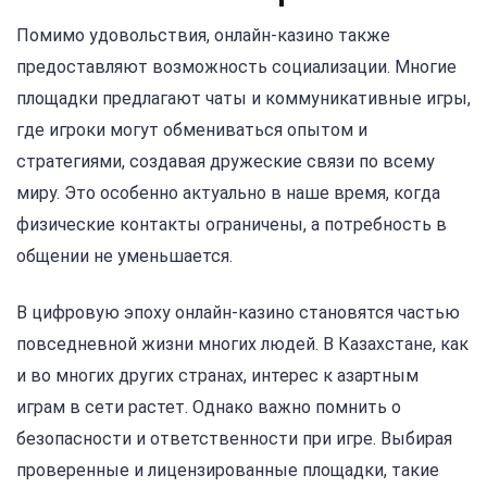
Помимо удовольствия, онлайн-казино также
предоставляют возможность социализации. Многие
площадки предлагают чаты и коммуникативные игры,
где игроки могут обмениваться опытом и
стратегиями, создавая дружеские связи по всему
миру. Это особенно актуально в наше время, когда
физические контакты ограничены, а потребность в
общении не уменьшается.
В цифровую эпоху онлайн-казино становятся частью
повседневной жизни многих людей. В Казахстане, как
и во многих других странах, интерес к азартным
играм в сети растет. Однако важно помнить о
безопасности и ответственности при игре. Выбирая
проверенные и лицензированные площадки, такие