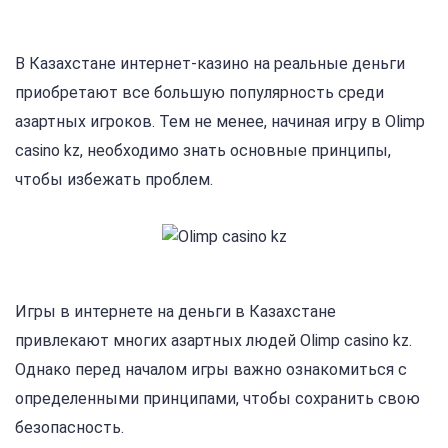
В Казахстане интернет-казино на реальные деньги
приобретают все большую популярность среди
азартных игроков. Тем не менее, начиная игру в Olimp
casino kz, необходимо знать основные принципы,
чтобы избежать проблем.
Игры в интернете на деньги в Казахстане
привлекают многих азартных людей Olimp casino kz.
Однако перед началом игры важно ознакомиться с
определенными принципами, чтобы сохранить свою
безопасность.