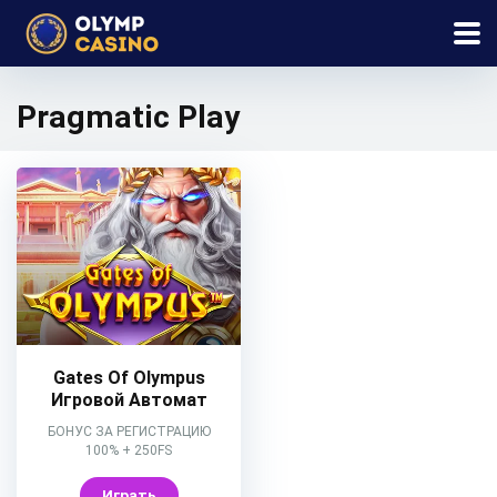
Pragmatic Play
Gates Of Olympus
Игровой Автомат
БОНУС ЗА РЕГИСТРАЦИЮ
100% + 250FS
Играть