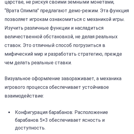
царстве, не рискуя своими земными монетами,
“Врата Олимпа” предлагают демо-режим. Эта функция
позволяет игрокам ознакомиться с механикой игры.
Изучить различные функции и насладиться
величественной обстановкой, не делая реальных
ставок. Это отличный способ погрузиться в
мифический мир и разработать стратегию, прежде
чем делать реальные ставки.
Визуальное оформление завораживает, а механика
игрового процесса обеспечивает устойчивое
взаимодействие:
Конфигурация барабанов: Расположение
барабанов 5×3 обеспечивает ясность и
доступность.