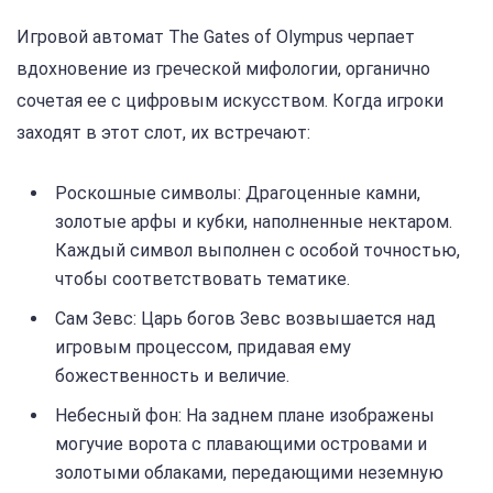
Игровой автомат The Gates of Olympus черпает
вдохновение из греческой мифологии, органично
сочетая ее с цифровым искусством. Когда игроки
заходят в этот слот, их встречают:
Роскошные символы: Драгоценные камни,
золотые арфы и кубки, наполненные нектаром.
Каждый символ выполнен с особой точностью,
чтобы соответствовать тематике.
Сам Зевс: Царь богов Зевс возвышается над
игровым процессом, придавая ему
божественность и величие.
Небесный фон: На заднем плане изображены
могучие ворота с плавающими островами и
золотыми облаками, передающими неземную