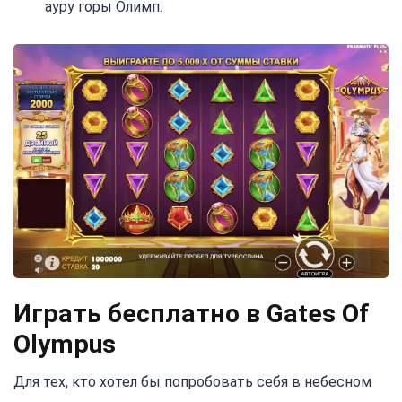
ауру горы Олимп.
Играть бесплатно в Gates Of
Olympus
Для тех, кто хотел бы попробовать себя в небесном