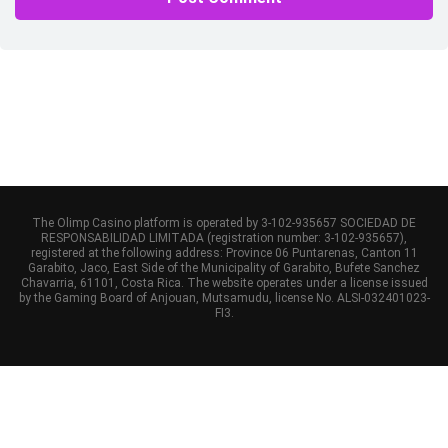
The Olimp Casino platform is operated by 3-102-935657 SOCIEDAD DE
RESPONSABILIDAD LIMITADA (registration number: 3-102-935657),
registered at the following address: Province 06 Puntarenas, Canton 11
Garabito, Jaco, East Side of the Municipality of Garabito, Bufete Sanchez
Chavarria, 61101, Costa Rica. The website operates under a license issued
by the Gaming Board of Anjouan, Mutsamudu, license No. ALSI-032401023-
FI3.